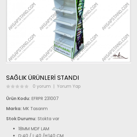
SAĞLIK ÜRÜNLERİ STANDI
0 yorum
|
Yorum Yap
Ürün Kodu:
EFRPR 231007
Marka:
MK Tasarım
Stok Durumu:
Stokta var
18MM MDF LAM
D:40
/
L:40
/H:140 CM