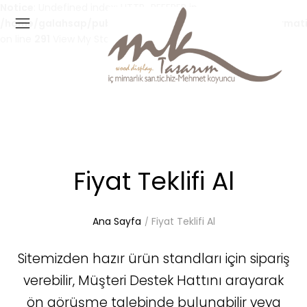
Notice
: Undefined index: HTTP_REFERER in
/home/galahsap/public_html/catalog/controller/informat
on line
291
View My Stats
Fiyat Teklifi Al
Ana Sayfa
Fiyat Teklifi Al
Sitemizden hazır ürün standları için sipariş
verebilir, Müşteri Destek Hattını arayarak
ön görüşme talebinde bulunabilir veya