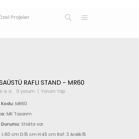
Özel Projeler
AÜSTÜ RAFLI STAND - MR60
0 yorum
|
Yorum Yap
 Kodu:
MR60
a:
MK Tasarım
 Durumu:
Stokta var
L:60 cm D:15 cm H:45 cm Raf: 3 Aralık:15