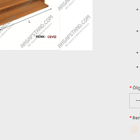
Ölç
Re