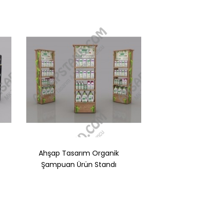
Ahşap Tasarım Organik
4 Raflı Organik Ş
Şampuan Ürün Standı
Standı