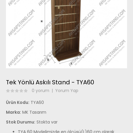
Tek Yönlü Askılı Stand - TYA60
0 yorum
|
Yorum Yap
Ürün Kodu:
TYA60
Marka:
MK Tasarım
Stok Durumu:
Stokta var
TYA 60 Modelimizde en ölçüsü(L)60 cm olarak