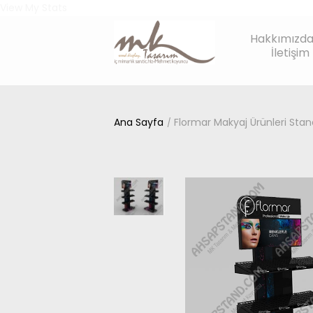
View My Stats
Hakkımızd
İletişim
Ana Sayfa
Flormar Makyaj Ürünleri Stan