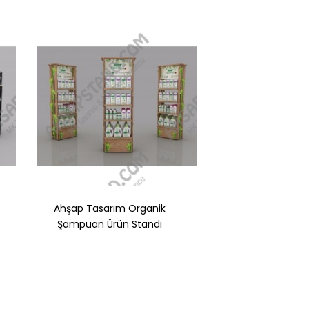
Ahşap Tasarım Organik
4 Raflı Organik Ş
Şampuan Ürün Standı
Standı