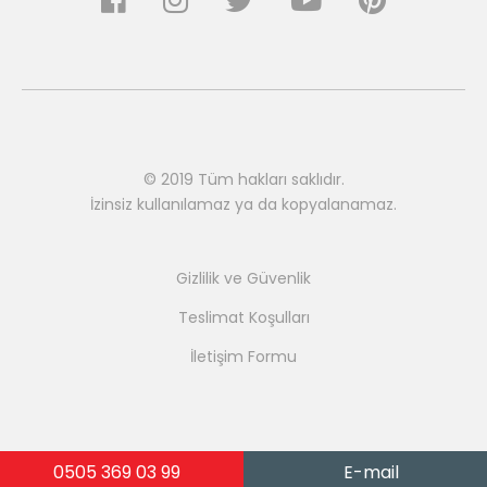
© 2019 Tüm hakları saklıdır.
İzinsiz kullanılamaz ya da kopyalanamaz.
Gizlilik ve Güvenlik
Teslimat Koşulları
İletişim Formu
0505 369 03 99
E-mail
Bu web sitesi,
Ahşap Stand
tarafından hazırlanmıştır.