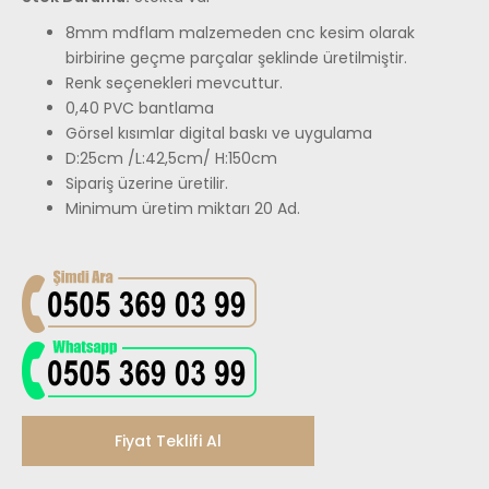
8mm mdflam malzemeden cnc kesim olarak
birbirine geçme parçalar şeklinde üretilmiştir.
Renk seçenekleri mevcuttur.
0,40 PVC bantlama
Görsel kısımlar digital baskı ve uygulama
D:25cm
/L:42,5cm/
H:150cm
Sipariş üzerine üretilir.
Minimum üretim miktarı 20 Ad.
Fiyat Teklifi Al