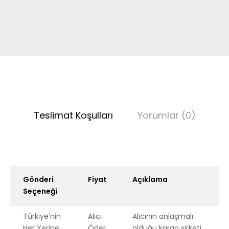
Teslimat Koşulları
Yorumlar (0)
Gönderi
Fiyat
Açıklama
Seçeneği
Türkiye'nin
Alıcı
Alıcının anlaşmalı
Her Yerine
Öder
olduğu kargo şirketi