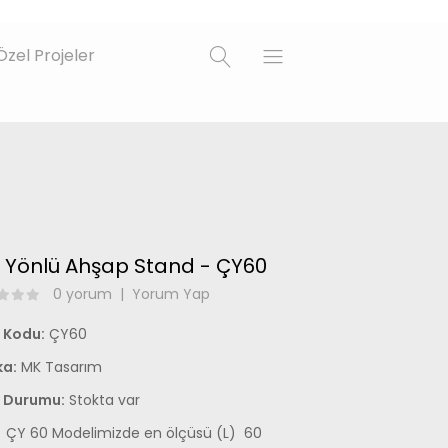
Özel Projeler
t Yönlü Ahşap Stand - ÇY60
0 yorum
|
Yorum Yap
 Kodu:
ÇY60
a:
MK Tasarım
 Durumu:
Stokta var
ÇY 60 Modelimizde en ölçüsü (L) 60