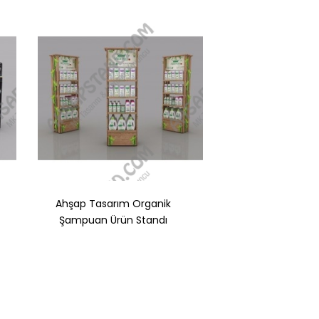
Ahşap Tasarım Organik
4 Raflı Organik Ş
Şampuan Ürün Standı
Standı