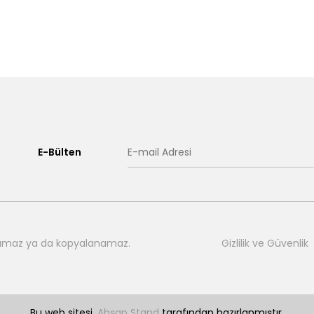
E-Bülten
nılamaz ya da kopyalanamaz.
Gizlilik ve Güvenlik
Bu web sitesi,
Ahşap Stand
tarafından hazırlanmıştır.