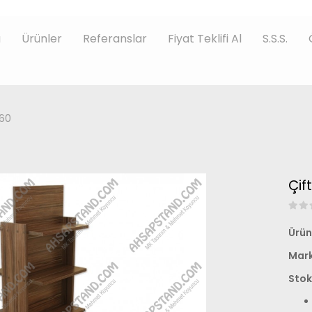
a
Ürünler
Referanslar
Fiyat Teklifi Al
S.S.S.
Y60
Çif
Ürün
Mark
Stok