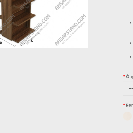
Ölç
Re