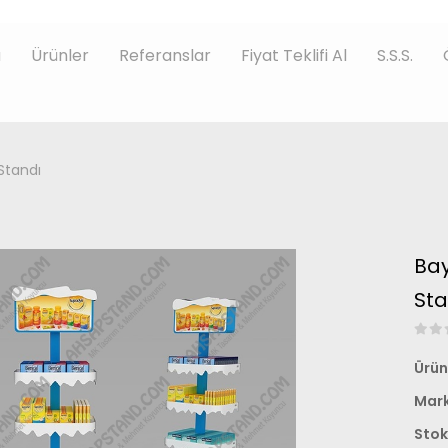
a
Ürünler
Referanslar
Fiyat Teklifi Al
S.S.S.
 Standı
Bay
Sta
Ürün
Mark
Stok