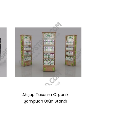
Ahşap Tasarım Organik
4 Raflı Organik Ş
Şampuan Ürün Standı
Standı