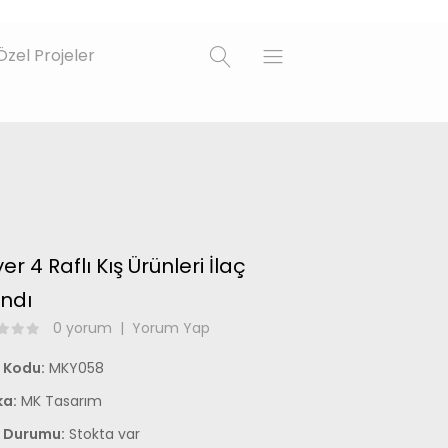
Özel Projeler
er 4 Raflı Kış Ürünleri İlaç
ndı
0 yorum
|
Yorum Yap
 Kodu:
MKY058
a:
MK Tasarım
 Durumu:
Stokta var