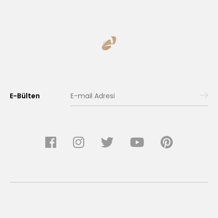
..
Sepete Ekle
E-Bülten
Egos Saç Bakım Ürünleri Raflı Stand