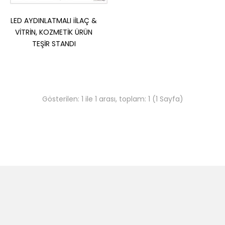
LED AYDINLATMALI iİLAÇ &
VİTRİN, KOZMETİK ÜRÜN
TEŞİR STANDI
LED AYDINLATMALI iİLAÇ & VİTRİN, KOZMETİK ÜRÜN
TEŞİR STANDI
Gösterilen: 1 ile 1 arası, toplam: 1 (1 Sayfa)
Gondol Başları, Vitrin önleri alanları aydınlatmalı teşhir imkanı
sunar.Raflar ve şapka kısmı Led ay..
Sepete Ekle