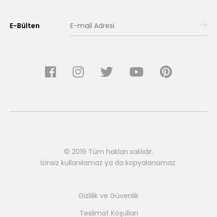
sunar.Raflar ve şapka kısmı Led ay..
E-Bülten
Sepete Ekle
© 2019 Tüm hakları saklıdır.
İzinsiz kullanılamaz ya da kopyalanamaz.
Gizlilik ve Güvenlik
MİNİMALİST OTEL TİPİ ÇAY TEŞHİR STANDI
Teslimat Koşulları