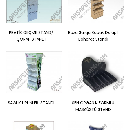
PRATİK GEÇME STAND/
Roza Sürgü Kapak Dolaplı
ÇORAP STANDI
Baharat Standı
Kozmetik Ürün Satış standı
Şampuan standıKuaför standı..
SAĞLIK ÜRÜNLERİ STANDI
SEN ORGANİK FORMLU
MASAÜSTÜ STAND
Sepete Ekle