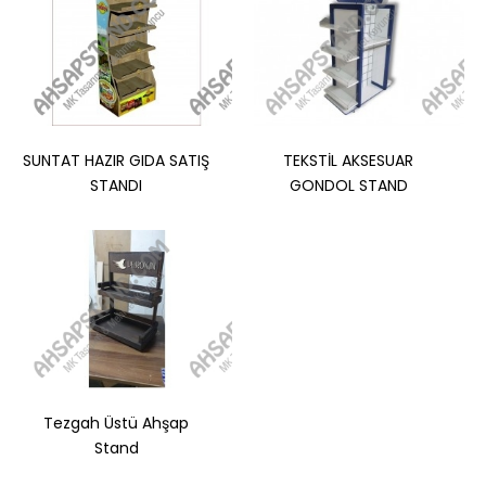
SUNTAT HAZIR GIDA SATIŞ
TEKSTİL AKSESUAR
STANDI
GONDOL STAND
LASENTE GEÇME STAND
8 MM MDF LAMRENK SEÇENEĞİ VARDIRMİN.20 ADET
SİPARİŞD:25 L:45 :145 CMCNC LGO KAZIMA U..
Tezgah Üstü Ahşap
Stand