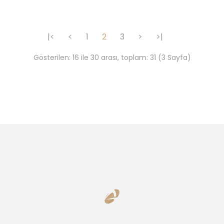
Sepete Ekle
|<
<
1
2
3
>
>|
Gösterilen: 16 ile 30 arası, toplam: 31 (3 Sayfa)
LED AYDINLATMALI iİLAÇ & VİTRİN, KOZMETİK ÜRÜN
TEŞİR STANDI
Gondol Başları, Vitrin önleri alanları aydınlatmalı teşhir imkanı