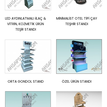
LED AYDINLATMALI iİLAÇ &
MİNİMALİST OTEL TİPİ ÇAY
VİTRİN, KOZMETİK ÜRÜN
TEŞHİR STANDI
TEŞİR STANDI
KİTAP STANDI BASAMAKLI-DOLAPLI
-TABAN 18 MM-GÖVDE 3MM LAZER KESİM GEÇME PARÇALAR-
ARKA KISIM STOK DEPOLU KAPAKLI-ZEMİN PLATİK AYAKLA..
ORTA GONDOL STAND
ÖZEL ÜRÜN STANDI
Sepete Ekle