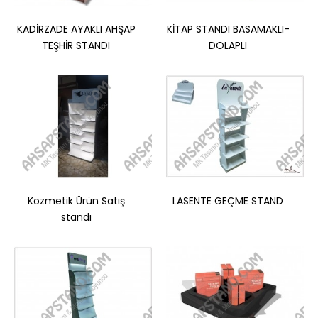
KADİRZADE AYAKLI AHŞAP
KİTAP STANDI BASAMAKLI-
TEŞHİR STANDI
DOLAPLI
KADİRZADE AYAKLI AHŞAP TEŞHİR STANDI
Geçme Sistem Tasarımı: Herhangi bir vida veya yapıştırıcı
gerektirmeden, endüstriyel tasarımın prati..
Kozmetik Ürün Satış
LASENTE GEÇME STAND
Sepete Ekle
standı